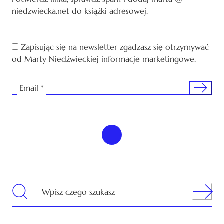
niedzwiecka.net do książki adresowej.
Zapisując się na newsletter zgadzasz się otrzymywać
od Marty Niedźwieckiej informacje marketingowe.
Sign me 
Email
*
Search
Wpisz czego szukasz