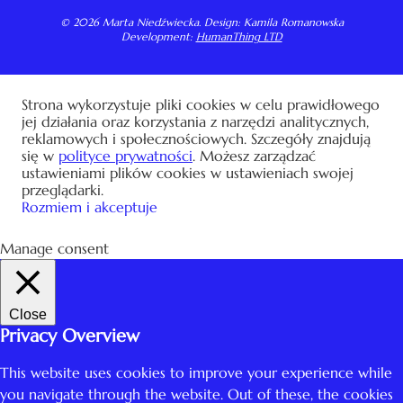
© 2026 Marta Niedźwiecka. Design: Kamila Romanowska
Development:
HumanThing LTD
Strona wykorzystuje pliki cookies w celu prawidłowego
jej działania oraz korzystania z narzędzi analitycznych,
reklamowych i społecznościowych. Szczegóły znajdują
się w
polityce prywatności
. Możesz zarządzać
ustawieniami plików cookies w ustawieniach swojej
przeglądarki.
Rozmiem i akceptuje
Manage consent
Close
Privacy Overview
This website uses cookies to improve your experience while
you navigate through the website. Out of these, the cookies