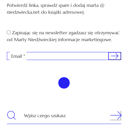
Potwierdź linka, sprawdź spam i dodaj marta @
niedzwiecka.net do książki adresowej.
Zapisując się na newsletter zgadzasz się otrzymywać
od Marty Niedźwieckiej informacje marketingowe.
Sign me 
Email
*
Search
Wpisz czego szukasz