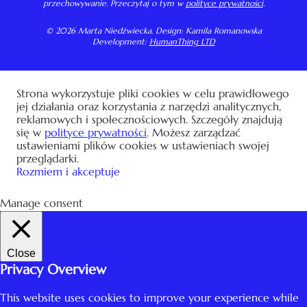
przechowywanie. Przeczytaj o tym w
polityce prywatności
.
© 2026 Marta Niedźwiecka. Design: Kamila Romanowska
Development:
HumanThing LTD
Strona wykorzystuje pliki cookies w celu prawidłowego
jej działania oraz korzystania z narzędzi analitycznych,
reklamowych i społecznościowych. Szczegóły znajdują
się w
polityce prywatności
. Możesz zarządzać
ustawieniami plików cookies w ustawieniach swojej
przeglądarki.
Rozmiem i akceptuje
Manage consent
Close
Privacy Overview
This website uses cookies to improve your experience while