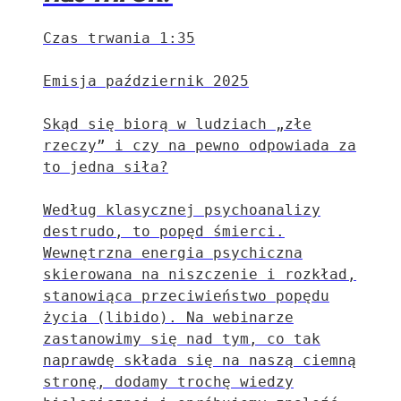
Czas trwania 1:35
Emisja październik 2025
Skąd się biorą w ludziach „złe
rzeczy” i czy na pewno odpowiada za
to jedna siła?
Według klasycznej psychoanalizy
destrudo, to popęd śmierci.
Wewnętrzna energia psychiczna
skierowana na niszczenie i rozkład,
stanowiąca przeciwieństwo popędu
życia (libido). Na webinarze
zastanowimy się nad tym, co tak
naprawdę składa się na naszą ciemną
stronę, dodamy trochę wiedzy