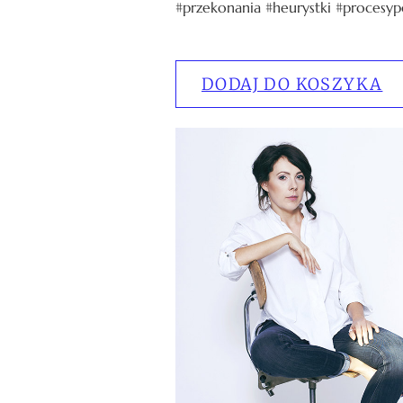
#przekonania #heurystki #procesyp
DODAJ DO KOSZYKA