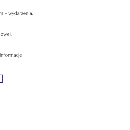
sem – wydarzenia,
sowej.
 informacje
n me up!