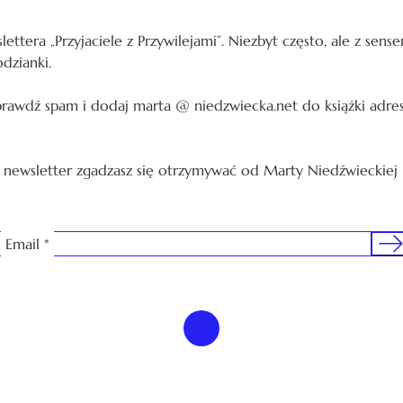
lettera „Przyjaciele z Przywilejami”. Niezbyt często, ale z sen
odzianki.
sprawdź spam i dodaj marta @ niedzwiecka.net do książki adre
a newsletter zgadzasz się otrzymywać od Marty Niedźwieckiej
Sig
Email
*