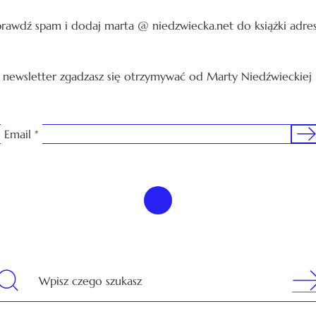
sprawdź spam i dodaj marta @ niedzwiecka.net do książki adre
a newsletter zgadzasz się otrzymywać od Marty Niedźwieckiej
Sig
Email
*
Sear
Wpisz czego szukasz