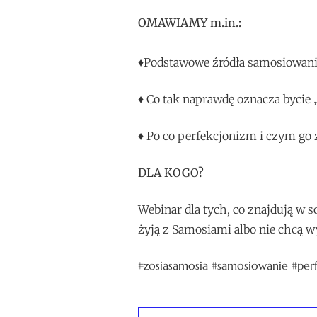
OMAWIAMY m.in.:
♦Podstawowe źródła samosiowani
♦ Co tak naprawdę oznacza bycie 
♦ Po co perfekcjonizm i czym go 
DLA KOGO?
Webinar dla tych, co znajdują w so
żyją z Samosiami albo nie chcą
#zosiasamosia #samosiowanie #per