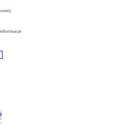
sowej.
 informacje
n me up!
ch