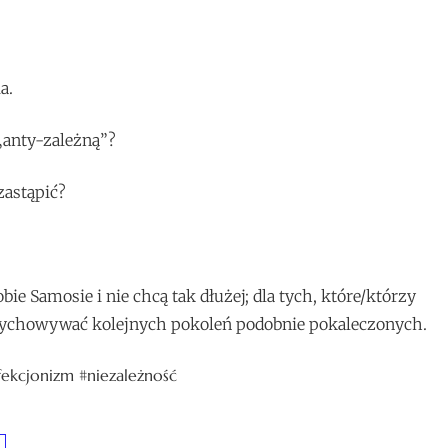
a.
„anty-zależną”?
zastąpić?
bie Samosie i nie chcą tak dłużej; dla tych, które/którzy
 wychowywać kolejnych pokoleń podobnie pokaleczonych.
fekcjonizm #niezależność