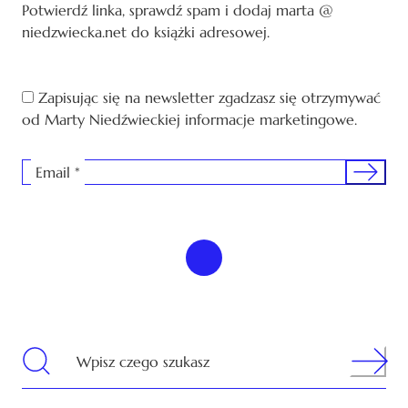
Potwierdź linka, sprawdź spam i dodaj marta @
niedzwiecka.net do książki adresowej.
Zapisując się na newsletter zgadzasz się otrzymywać
od Marty Niedźwieckiej informacje marketingowe.
Sign me 
Email
*
Search
Wpisz czego szukasz