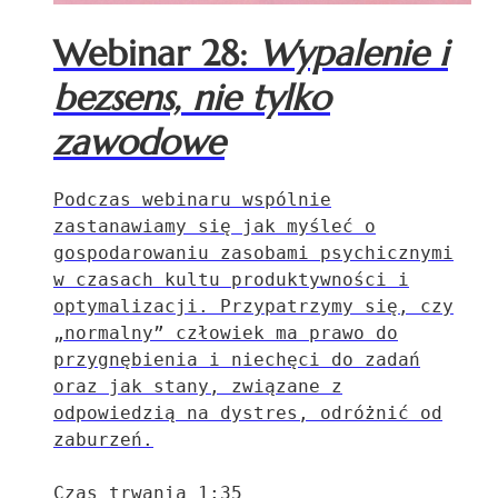
Webinar 28:
Wypalenie i
bezsens, nie tylko
zawodowe
Podczas webinaru wspólnie
zastanawiamy się jak myśleć o
gospodarowaniu zasobami psychicznymi
w czasach kultu produktywności i
optymalizacji. Przypatrzymy się, czy
„normalny” człowiek ma prawo do
przygnębienia i niechęci do zadań
oraz jak stany, związane z
odpowiedzią na dystres, odróżnić od
zaburzeń.
Czas trwania 1:35