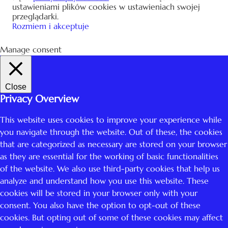
ustawieniami plików cookies w ustawieniach swojej
przeglądarki.
Rozmiem i akceptuje
Manage consent
Close
Privacy Overview
This website uses cookies to improve your experience while
you navigate through the website. Out of these, the cookies
that are categorized as necessary are stored on your browser
as they are essential for the working of basic functionalities
of the website. We also use third-party cookies that help us
analyze and understand how you use this website. These
cookies will be stored in your browser only with your
consent. You also have the option to opt-out of these
cookies. But opting out of some of these cookies may affect