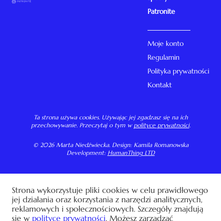
Patronite
Moje konto
Regulamin
Polityka prywatności
Kontakt
Ta strona używa cookies. Używając jej zgadzasz się na ich
przechowywanie. Przeczytaj o tym w
polityce prywatności
.
© 2026 Marta Niedźwiecka. Design: Kamila Romanowska
Development:
HumanThing LTD
Strona wykorzystuje pliki cookies w celu prawidłowego
jej działania oraz korzystania z narzędzi analitycznych,
reklamowych i społecznościowych. Szczegóły znajdują
się w
polityce prywatności
. Możesz zarządzać