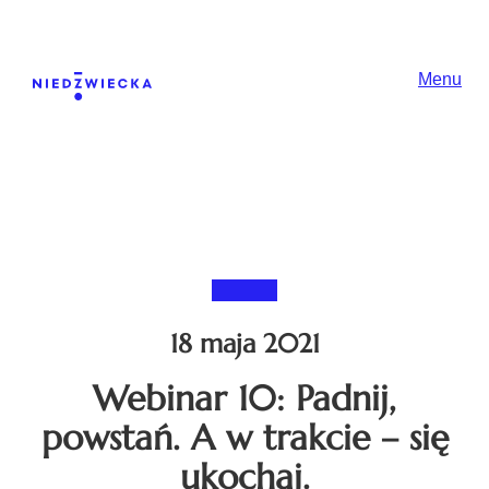
Skip to content
Główna nawiga
Menu
18 maja 2021
Webinar 10: Padnij,
powstań. A w trakcie – się
ukochaj.