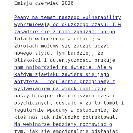
Emisja czerwiec 2026
Peany na temat naszego vulnerability
wybrzmiewają od dłuższego czasu. I w
zasadzie się z nimi zgadzam, bo po
latach wchodzenia w relację w
zbrojach możemy się zacząć uczyć
nowego stylu. Tym bardziej, że
bliskości i autentyczności brakuje
nam najbardziej na świecie. Ale w
każdym zjawisku zawiera się jego
antyteza – regularnie przeginamy z
wystawianiem na widok publiczny
naszych najdelikatniejszych części
psychicznych, dostajemy za to łomot i
regularnie wpadamy w osłupienie, że
ktoś nas tak nieludzko potraktował.
Na webinarze będziemy rozmawiać o
tym, jak się emocjonalnie odsłaniać