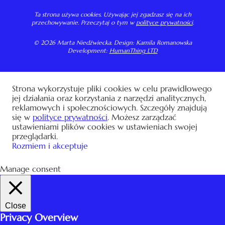
Ta strona używa cookies. Używając jej zgadzasz się na ich
przechowywanie. Przeczytaj o tym w
polityce prywatności
.
© 2026 Marta Niedźwiecka. Design: Kamila Romanowska
Development:
HumanThing LTD
Strona wykorzystuje pliki cookies w celu prawidłowego
jej działania oraz korzystania z narzędzi analitycznych,
reklamowych i społecznościowych. Szczegóły znajdują
się w
polityce prywatności
. Możesz zarządzać
ustawieniami plików cookies w ustawieniach swojej
przeglądarki.
Rozmiem i akceptuje
Manage consent
Close
Privacy Overview